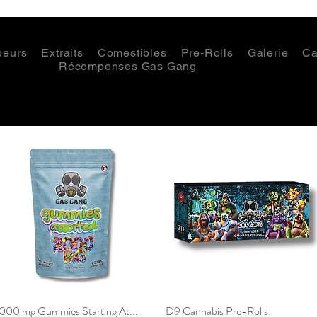
peurs
Extraits
Comestibles
Pre-Rolls
Galerie
Ca
Récompenses Gas Gang
000 mg Gummies Starting At...
Aperçu rapide
D9 Cannabis Pre-Rolls
Aperçu rapide