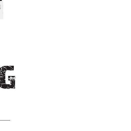
n
 de