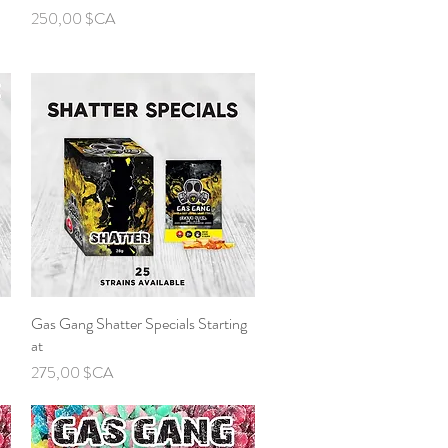
Prix
250,00 $CA
Gas Gang Shatter Specials Starting
Aperçu rapide
at
Prix
275,00 $CA