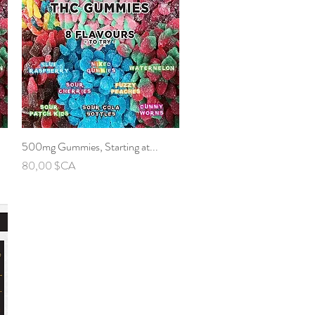
500mg Gummies, Starting at...
Aperçu rapide
Prix
80,00 $CA