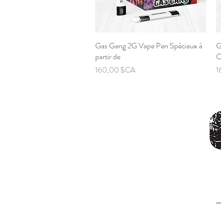
Gas Gang 2G Vape Pen Spéciaux à
Aperçu rapide
G
partir de
O
Prix
P
160,00 $CA
1