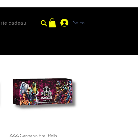
Se connecter
rte cadeau
AAA Cannabis Pre-Rolls
Aperçu rapide