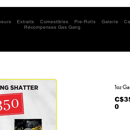
peurs
Extraits
Comestibles
Pre-Rolls
Galerie
Ca
Récompenses Gas Gang
1oz Ga
C$3
0