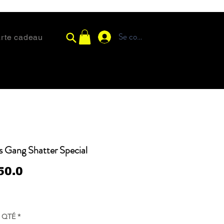
Se connecter
rte cadeau
s Gang Shatter Special
50.0
QTÉ