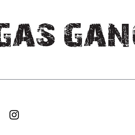
Explorez. Créez. Innovez.
Ne cessez jamais de grandir !
Tous droits réservés Gas Gang Inc.
Politique de livraison
|
Politique
remboursement
Pour toute question, veuillez contacter :
gasganginfo@proton.m
Suivez-nous sur
Instagram