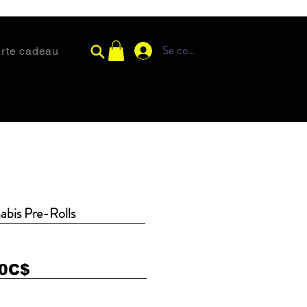
Se connecter
rte cadeau
bis Pre-Rolls
00C$