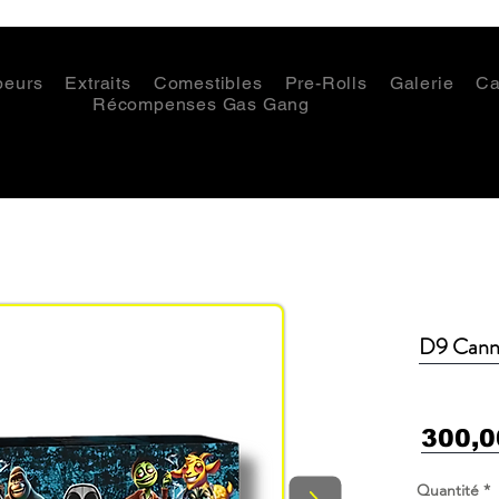
peurs
Extraits
Comestibles
Pre-Rolls
Galerie
Ca
Récompenses Gas Gang
D9 Canna
300,
Quantité