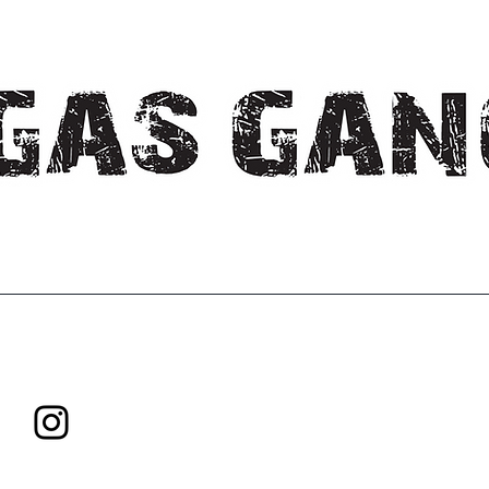
Explorez. Créez. Innovez.
Ne cessez jamais de grandir !
Tous droits réservés Gas Gang Inc.
Politique de livraison
|
Politique
remboursement
Pour toute question, veuillez contacter :
gasganginfo@proton.m
Suivez-nous sur
Instagram