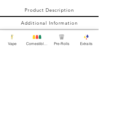
Product Description
Additional Information
Vape
Comestibles
Pre-Rolls
Extraits
Explorez. Créez. Innovez.
Ne cessez jamais de grandir !
Tous droits réservés Gas Gang Inc.
Politique de livraison
|
Politique de