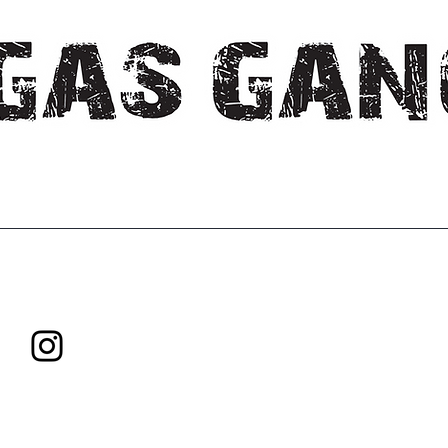
Explorez. Créez. Innovez.
Ne cessez jamais de grandir !
Tous droits réservés Gas Gang Inc.
Politique de livraison
|
Politique
remboursement
Pour toute question, veuillez contacter :
gasganginfo@proton.m
Suivez-nous sur
Instagram