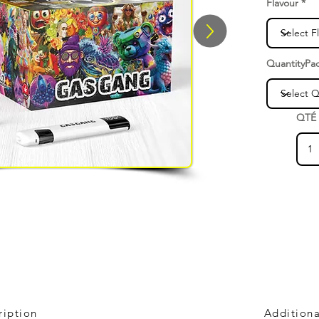
Flavour
QuantityPa
QTÉ
ription
Additiona