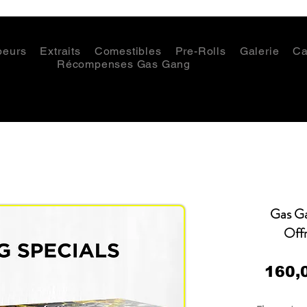
peurs
Extraits
Comestibles
Pre-Rolls
Galerie
Ca
Récompenses Gas Gang
Gas Ga
Offr
160,