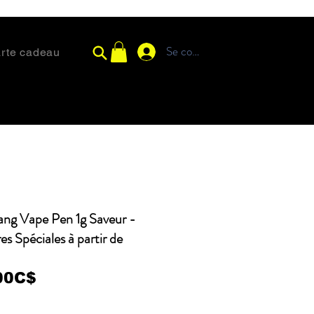
Se connecter
rte cadeau
ng Vape Pen 1g Saveur -
es Spéciales à partir de
00C$